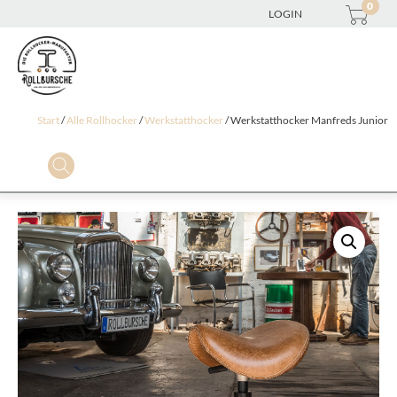
0
LOGIN
Start
/
Alle Rollhocker
/
Werkstatthocker
/ Werkstatthocker Manfreds Junior