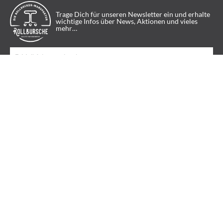
Trage Dich für unseren Newsletter ein und erhalte
wichtige Infos über News, Aktionen und vieles
mehr…
Hiermit erkläre ich mich einverstanden, dass die Rolbursche UG mich per
Newsletter über aktuelle Angebote, Produktneuheiten und neue Beiträge
informieren darf. Diese Einwilligung kann ich jederzeit widerrufen.
Datenschutzseite
NEWSLETTER ABONNIEREN
ROLLBURSCHE
Die Rollhocker-Manufaktur vom
Niederrhein
Wir lieben Rollhocker! Und durch unseren Baukasten