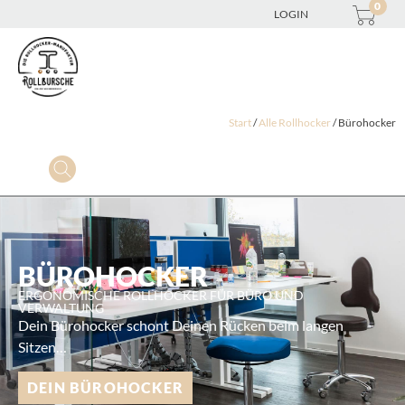
0
LOGIN
Start
/
Alle Rollhocker
/ Bürohocker
BÜROHOCKER
ERGONOMISCHE ROLLHOCKER FÜR BÜRO UND
VERWALTUNG
Dein Bürohocker schont Deinen Rücken beim langen
Sitzen…
DEIN BÜROHOCKER