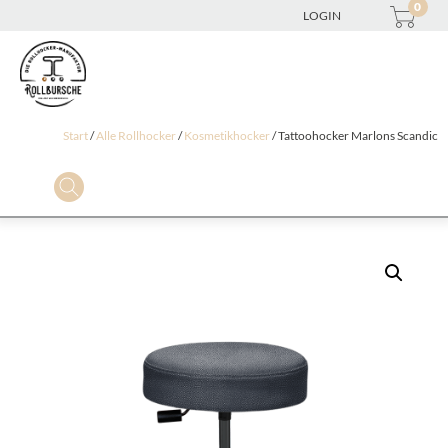
0
LOGIN
Start
/
Alle Rollhocker
/
Kosmetikhocker
/ Tattoohocker Marlons Scandic