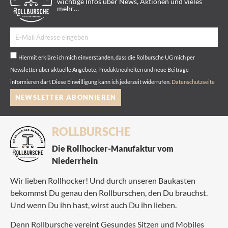
wichtige Infos über News, Aktionen und vieles
mehr…
Hiermit erkläre ich mich einverstanden, dass die Rolbursche UG mich per
Newsletter über aktuelle Angebote, Produktneuheiten und neue Beiträge
informieren darf. Diese Einwilligung kann ich jederzeit widerrufen.
Datenschutzseite
NEWSLETTER ABONNIEREN
ROLLBURSCHE
Die Rollhocker-Manufaktur vom
Niederrhein
Wir lieben Rollhocker! Und durch unseren Baukasten
bekommst Du genau den Rollburschen, den Du brauchst.
Und wenn Du ihn hast, wirst auch Du ihn lieben.
Denn Rollbursche vereint Gesundes Sitzen und Mobiles