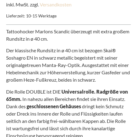
inkl. MwSt. zzgl.
Versandkosten
Lieferzeit:
10-15 Werktage
Tattoohocker Marlons Scandic überzeugt mit extra großem
Rundsitz in ø 40 cm.
Der klassische Rundsitz in ø 40 cm ist bezogen Skai®
Soshagro EN in schwarz metallic begeistert mit seiner
originalgetreuen Manta-Ray-Optik. Ausgestattet mit einer
Hebelmechanik zur Höhenverstellung, kurzer Gasfeder und
großem Heze-Fußkreuz, beides in schwarz.
Die Rolle DOUBLE ist DIE
Universalrolle. Radgröße von
65mm.
In nahezu allen Bereichen findet sie ihren Einsatz.
Dank des
geschlossenen Gehäuses
dringt kein Schmutz
oder Dreck ins Innere der Rolle und Flüssigkeiten laufen
seitlich an den farbig frei-wählbaren Kappen ab. Die Rolle
ist wartungsfrei und lässt sich durch ihre kanalartige
Einschnürung hervorragend reinigen.