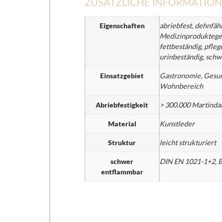
ZUSÄTZLICHE INFORMATIO
Eigenschaften
abriebfest, dehnfähi
Medizinproduktegeset
fettbeständig, pflege
urinbeständig, schw
Einsatzgebiet
Gastronomie, Gesund
Wohnbereich
Abriebfestigkeit
> 300.000 Martinda
Material
Kunstleder
Struktur
leicht strukturiert
schwer
DIN EN 1021-1+2, 
entflammbar