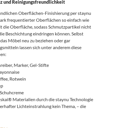
z und Reinigungsfreundlichkeit
ndlichen Oberflächen-Finishierung per staynu
tark frequentierter Oberflächen so einfach wie
elt die Oberfläche, sodass Schmutzpartikel nicht
n die Beschichtung eindringen können. Selbst
, das Möbel neu zu beziehen oder gar
gsmitteln lassen sich unter anderem diese
en:
eiber, Marker, Gel-Stifte
Mayonnaise
ffee, Rotwein
up
 Schuhcreme
r skai® Materialien durch die staynu Technologie
erhafter Lichteinstrahlung kein Thema, – die