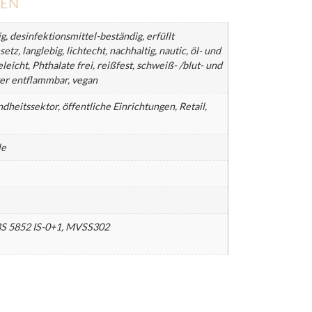
NEN
g, desinfektionsmittel-beständig, erfüllt
z, langlebig, lichtecht, nachhaltig, nautic, öl- und
leicht, Phthalate frei, reißfest, schweiß- /blut- und
er entflammbar, vegan
heitssektor, öffentliche Einrichtungen, Retail,
le
BS 5852 IS-0+1, MVSS302