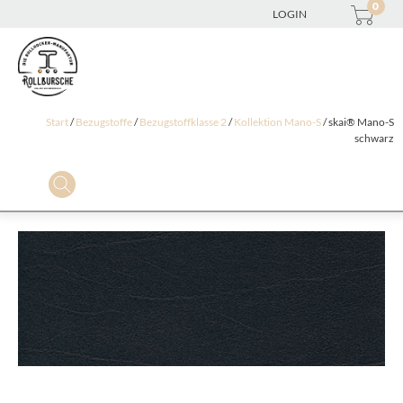
0
LOGIN
Start
/
Bezugstoffe
/
Bezugstoffklasse 2
/
Kollektion Mano-S
/ skai® Mano-S
schwarz