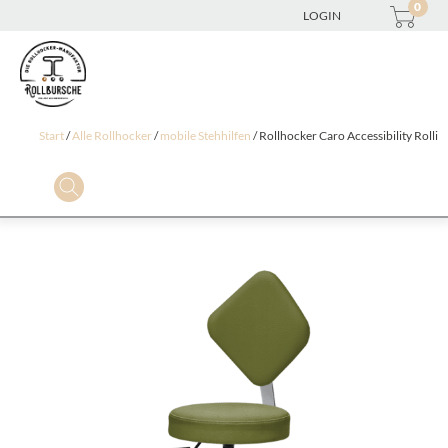
0
LOGIN
Start
/
Alle Rollhocker
/
mobile Stehhilfen
/ Rollhocker Caro Accessibility Rolli