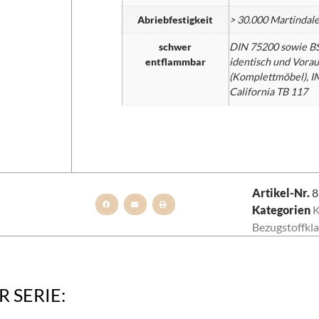
Abriebfestigkeit
> 30.000 Martindal
schwer
DIN 75200 sowie BS
entflammbar
identisch und Vorau
(Komplettmöbel), I
California TB 117
Artikel-Nr.
8
Kategorien
K
Bezugstoffkla
 SERIE: