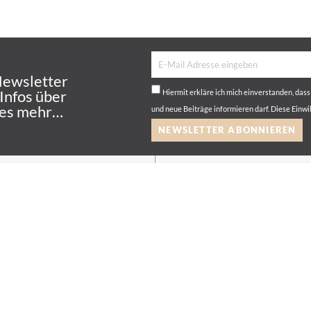
Newsletter
 Infos über
Hiermit erkläre ich mich einverstanden, das
les mehr…
und neue Beiträge informieren darf. Diese Einwi
NEWSLETTER ABONNIEREN
ENDERGRUPPEN
SUPPORT
 / Verwaltung
Kontakt
ive
Downloads
zin
FAQ
statt
Mein Konto