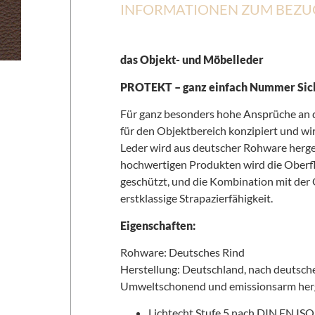
INFORMATIONEN ZUM BEZU
das Objekt- und Möbelleder
PROTEKT – ganz einfach Nummer Sic
Für ganz besonders hohe Ansprüche an 
für den Objektbereich konzipiert und w
Leder wird aus deutscher Rohware hergest
hochwertigen Produkten wird die Oberfl
geschützt, und die Kombination mit der
erstklassige Strapazierfähigkeit.
Eigenschaften:
Rohware: Deutsches Rind
Herstellung: Deutschland, nach deutsch
Umweltschonend und emissionsarm herg
Lichtecht Stufe 5 nach DIN EN IS