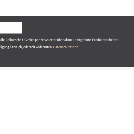
s die Rolbursche UG mich per Newsletter über aktuelle Angebote, Produktneuheiten
lligung kann ich jederzeit widerrufen.
Datenschutzseite
RECHTLICHES
Impressum
Datenschutzerklärung
AGB
Widerrufsbelehrung