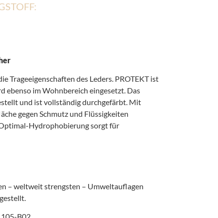
GSTOFF:
her
die Trageeigenschaften des Leders. PROTEKT ist
ird ebenso im Wohnbereich eingesetzt. Das
ellt und ist vollständig durchgefärbt. Mit
äche gegen Schmutz und Flüssigkeiten
 Optimal-Hydrophobierung sorgt für
en – weltweit strengsten – Umweltauflagen
estellt.
O 105-B02