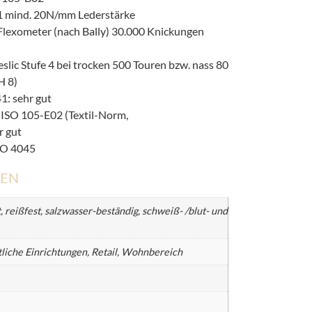
1 mind. 20N/mm Lederstärke
lexometer (nach Bally) 30.000 Knickungen
lic Stufe 4 bei trocken 500 Touren bzw. nass 80
H 8)
: sehr gut
ISO 105-E02 (Textil-Norm,
r gut
SO 4045
NEN
t, reißfest, salzwasser-beständig, schweiß- /blut- und
liche Einrichtungen, Retail, Wohnbereich