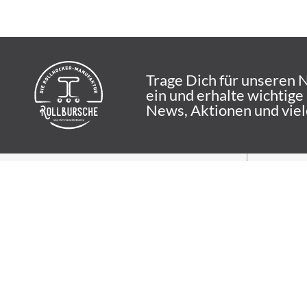
Trage Dich für unseren 
ein und erhalte wichtige
News, Aktionen und vie
ROLLBURSCHE
ANW
Die Rollhocker-
Büro
Manufaktur vom
Kreat
Niederrhein
Medi
Wir lieben Rollhocker! Und durch
Werk
unseren Baukasten bekommst Du