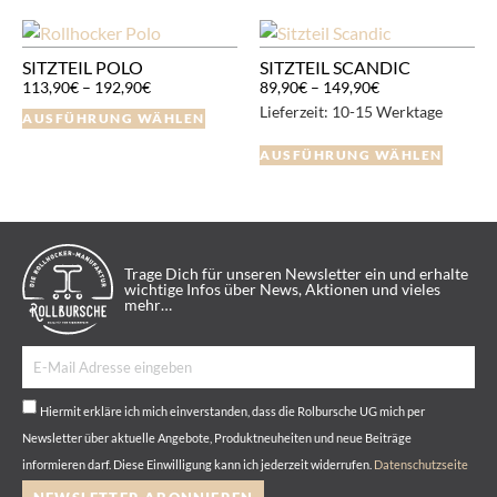
SITZTEIL POLO
SITZTEIL SCANDIC
113,90
€
–
192,90
€
89,90
€
–
149,90
€
Lieferzeit:
10-15 Werktage
AUSFÜHRUNG WÄHLEN
AUSFÜHRUNG WÄHLEN
Trage Dich für unseren Newsletter ein und erhalte
wichtige Infos über News, Aktionen und vieles
mehr…
Hiermit erkläre ich mich einverstanden, dass die Rolbursche UG mich per
Newsletter über aktuelle Angebote, Produktneuheiten und neue Beiträge
informieren darf. Diese Einwilligung kann ich jederzeit widerrufen.
Datenschutzseite