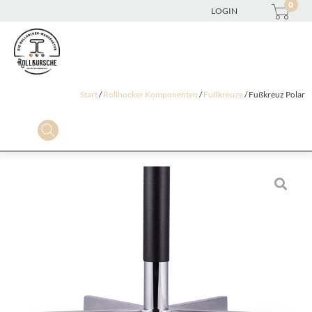
0
LOGIN
Start
/
Rollhocker Komponenten
/
Fußkreuze
/ Fußkreuz Polar