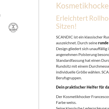
Kosmetikhocker
Erleichtert Rollh
Sitzen!
SCANDIC ist ein klassischer Run
auszeichnet. Durch seine
runde
Design gliedert sich unauffällig
angenehmen Polsterung besonde
Standardfassung hat einen Durc
Rundsitz mit einem Durchmesse
individuelle Größe wählen. SCAN
Berufsgruppen.
Dein praktischer Helfer für 
Der Kosmetikhocker Francescos 
Farbe weiss.
Seine klassische Lederprägung 