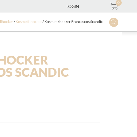
0
LOGIN
ollhocker
/
Kosmetikhocker
/ Kosmetikhocker Francescos Scandic
HOCKER
OS SCANDIC