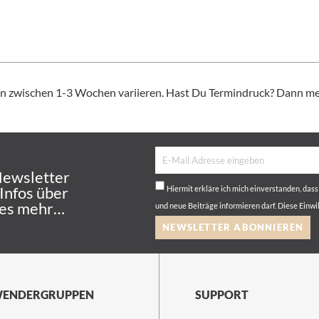
nn zwischen 1-3 Wochen variieren. Hast Du Termindruck? Dann mel
Newsletter
 Infos über
Hiermit erkläre ich mich einverstanden, das
les mehr…
und neue Beiträge informieren darf. Diese Einwi
NEWSLETTER ABONNIEREN
ENDERGRUPPEN
SUPPORT