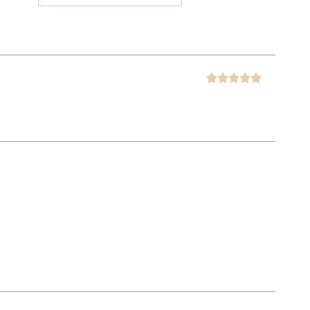




