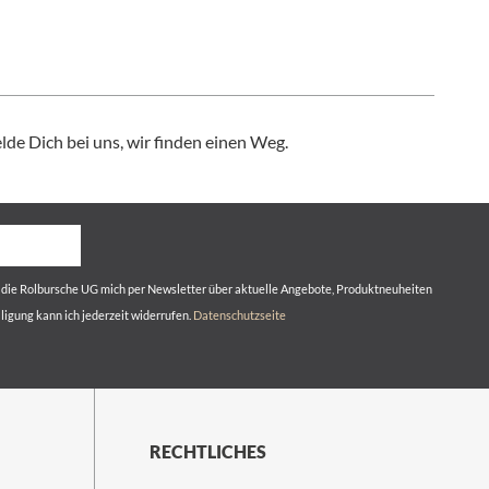
de Dich bei uns, wir finden einen Weg.
s die Rolbursche UG mich per Newsletter über aktuelle Angebote, Produktneuheiten
lligung kann ich jederzeit widerrufen.
Datenschutzseite
RECHTLICHES