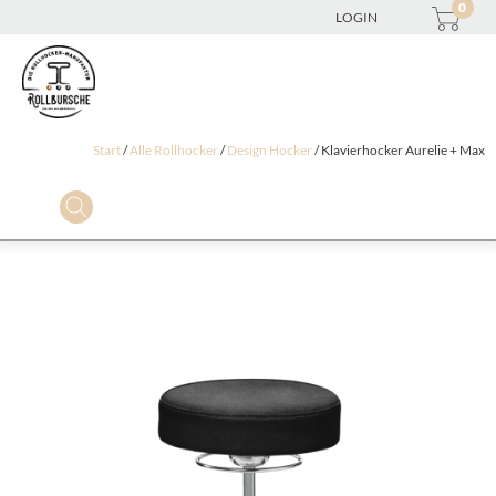
0
LOGIN
Start
/
Alle Rollhocker
/
Design Hocker
/ Klavierhocker Aurelie + Max