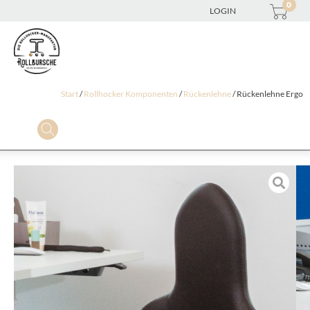
0
LOGIN
Start
/
Rollhocker Komponenten
/
Rückenlehne
/ Rückenlehne Ergo