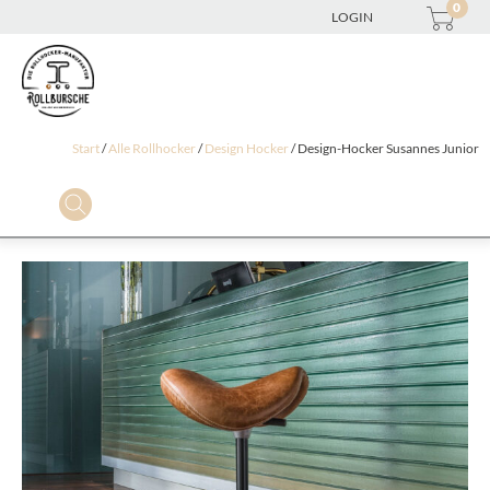
0
LOGIN
Start
/
Alle Rollhocker
/
Design Hocker
/ Design-Hocker Susannes Junior