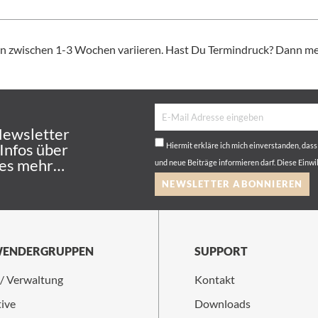
nn zwischen 1-3 Wochen variieren. Hast Du Termindruck? Dann mel
Newsletter
 Infos über
Hiermit erkläre ich mich einverstanden, das
les mehr…
und neue Beiträge informieren darf. Diese Einwi
NEWSLETTER ABONNIEREN
ENDERGRUPPEN
SUPPORT
 / Verwaltung
Kontakt
ive
Downloads