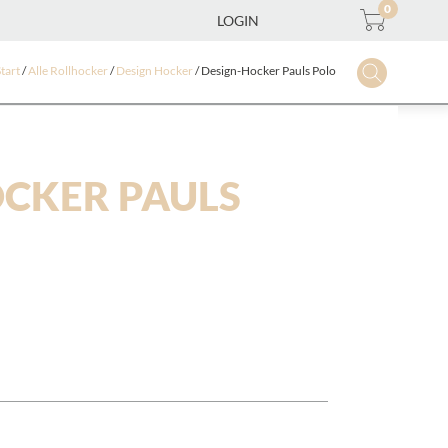
0
LOGIN
tart
/
Alle Rollhocker
/
Design Hocker
/ Design-Hocker Pauls Polo
CKER PAULS