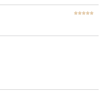




