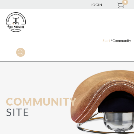
0
LOGIN
Start
/ Community
COMMUNITY
SITE