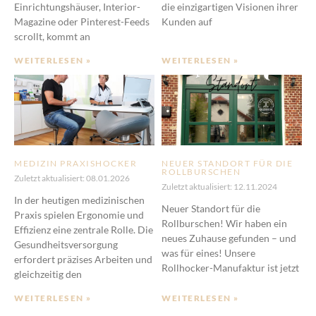
Einrichtungshäuser, Interior-
die einzigartigen Visionen ihrer
Magazine oder Pinterest-Feeds
Kunden auf
scrollt, kommt an
WEITERLESEN »
WEITERLESEN »
MEDIZIN PRAXISHOCKER
NEUER STANDORT FÜR DIE
ROLLBURSCHEN
Zuletzt aktualisiert: 08.01.2026
Zuletzt aktualisiert: 12.11.2024
In der heutigen medizinischen
Neuer Standort für die
Praxis spielen Ergonomie und
Rollburschen! Wir haben ein
Effizienz eine zentrale Rolle. Die
neues Zuhause gefunden – und
Gesundheitsversorgung
was für eines! Unsere
erfordert präzises Arbeiten und
Rollhocker-Manufaktur ist jetzt
gleichzeitig den
WEITERLESEN »
WEITERLESEN »