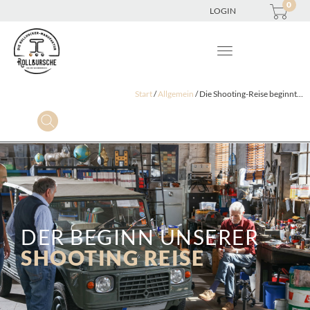
0
LOGIN
Start
/
Allgemein
/ Die Shooting-Reise beginnt…
DER BEGINN UNSERER
SHOOTING REISE​